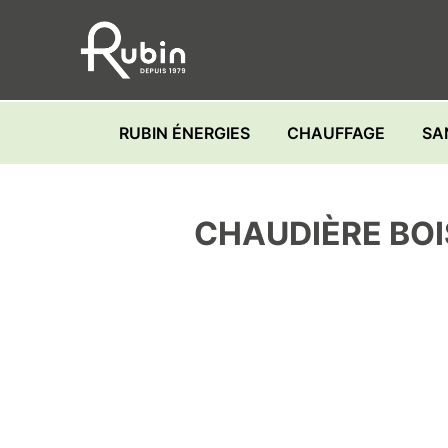
Skip
to
content
RUBIN ÉNERGIES
CHAUFFAGE
SA
CHAUDIÈRE BO