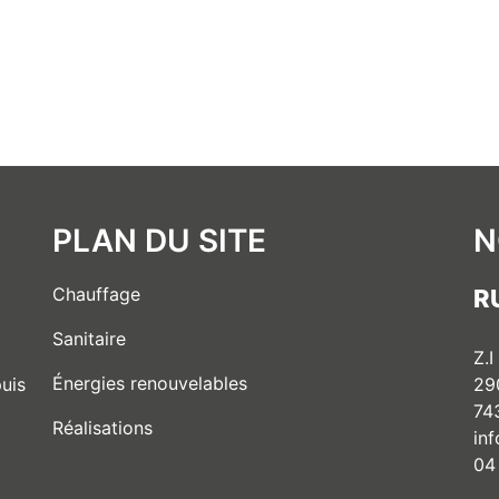
PLAN DU SITE
N
Chauffage
R
Sanitaire
Z.I
Énergies renouvelables
29
uis
74
Réalisations
in
04