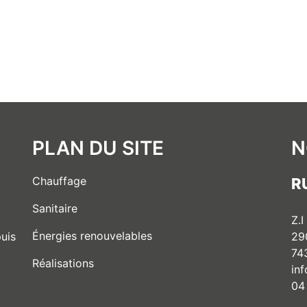
PLAN DU SITE
N
Chauffage
R
Sanitaire
Z.I
Énergies renouvelables
29
uis
74
Réalisations
in
04