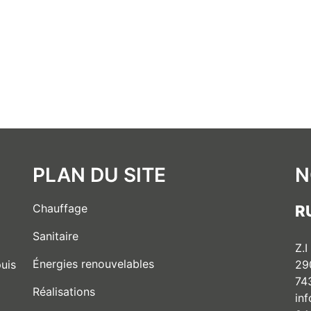
PLAN DU SITE
N
Chauffage
R
Sanitaire
Z.I
Énergies renouvelables
29
uis
74
Réalisations
in