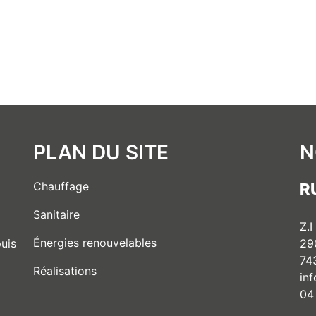
PLAN DU SITE
N
Chauffage
R
Sanitaire
Z.I
Énergies renouvelables
29
uis
74
Réalisations
in
04